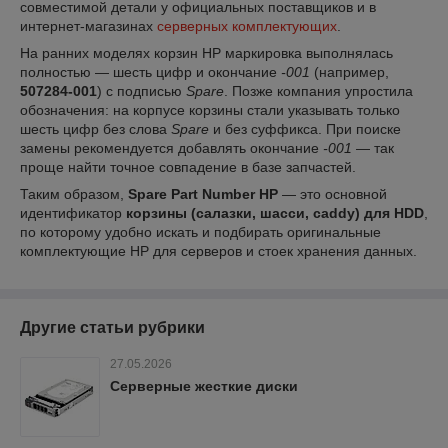
совместимой детали у официальных поставщиков и в
интернет-магазинах
серверных комплектующих
.
На ранних моделях корзин HP маркировка выполнялась
полностью — шесть цифр и окончание
-001
(например,
507284-001
) с подписью
Spare
. Позже компания упростила
обозначения: на корпусе корзины стали указывать только
шесть цифр без слова
Spare
и без суффикса. При поиске
замены рекомендуется добавлять окончание
-001
— так
проще найти точное совпадение в базе запчастей.
Таким образом,
Spare Part Number HP
— это основной
идентификатор
корзины (салазки, шасси, caddy) для HDD
,
по которому удобно искать и подбирать оригинальные
комплектующие HP для серверов и стоек хранения данных.
Другие статьи рубрики
27.05.2026
Серверные жесткие диски