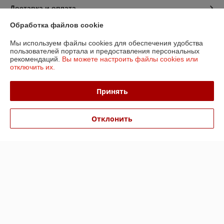
Доставка и оплата
Обработка файлов cookie
График работы
Мы используем файлы cookies для обеспечения удобства
пользователей портала и предоставления персональных
Полная версия сайта
рекомендаций.
Вы можете настроить файлы cookies или
отключить их.
Политика обработки cookies
Принять
Сайт создан на платформе Deal.by
Отклонить
Информация для покупателя
Юридическое лицо:
ООО «БизнесПартнерСервис»
г. Минск пр. Партизанский, 152-1а
Регистрационный номер ЕГР: 190706808
УНП: 190706808
Регистрационный орган: Администрация Заводского района
Дата регистрации компании: 06.04.2006