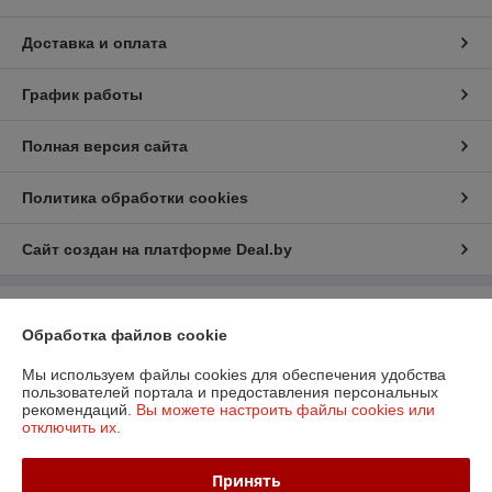
Доставка и оплата
График работы
Полная версия сайта
Политика обработки cookies
Сайт создан на платформе Deal.by
Информация для покупателя
Обработка файлов cookie
Юридическое лицо:
ООО «БизнесПартнерСервис»
г. Минск пр. Партизанский, 152-1а
Мы используем файлы cookies для обеспечения удобства
пользователей портала и предоставления персональных
Регистрационный номер ЕГР: 190706808
рекомендаций.
Вы можете настроить файлы cookies или
отключить их.
УНП: 190706808
Регистрационный орган: Администрация Заводского района
Принять