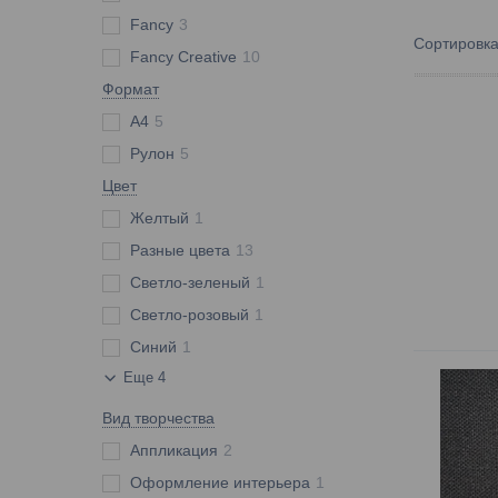
Fancy
3
Fancy Creative
10
Формат
A4
5
Рулон
5
Цвет
Желтый
1
Разные цвета
13
Светло-зеленый
1
Светло-розовый
1
Синий
1
Еще 4
Вид творчества
Аппликация
2
Оформление интерьера
1