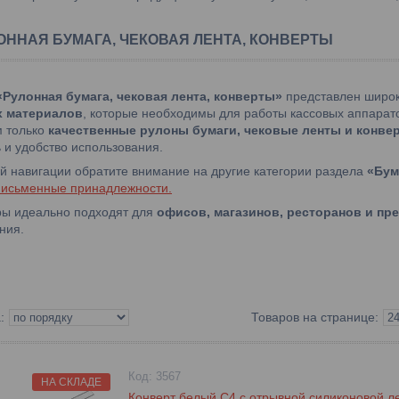
ОННАЯ БУМАГА, ЧЕКОВАЯ ЛЕНТА, КОНВЕРТЫ
«Рулонная бумага, чековая лента, конверты»
представлен широ
х материалов
, которые необходимы для работы кассовых аппарат
м только
качественные рулоны бумаги, чековые ленты и конве
 и удобство использования.
й навигации обратите внимание на другие категории раздела
«Бум
исьменные принадлежности
.
ры идеально подходят для
офисов, магазинов, ресторанов и пр
ния.
3567
НА СКЛАДЕ
Конверт белый С4 с отрывной силиконовой ле