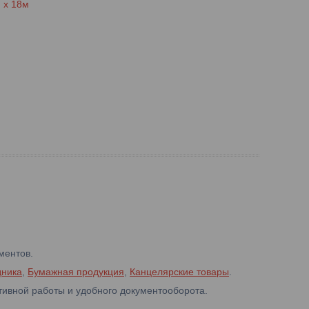
 х 18м
ментов.
дника
,
Бумажная продукция
,
Канцелярские товары
.
ивной работы и удобного документооборота.