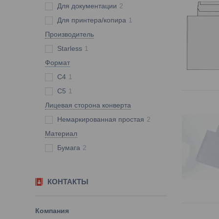
Для документации
2
Для принтера/копира
1
Производитель
Starless
1
Формат
C4
1
C5
1
Лицевая сторона конверта
Немаркированная простая
2
Материал
Бумага
2
КОНТАКТЫ