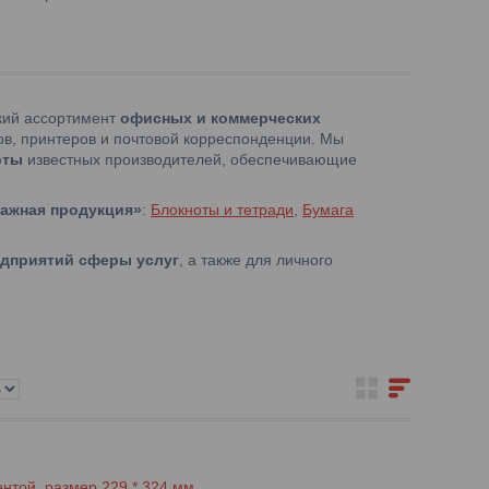
кий ассортимент
офисных и коммерческих
ов, принтеров и почтовой корреспонденции. Мы
рты
известных производителей, обеспечивающие
ажная продукция»
:
Блокноты и тетради
,
Бумага
едприятий сферы услуг
, а также для личного
нтой, размер 229 * 324 мм