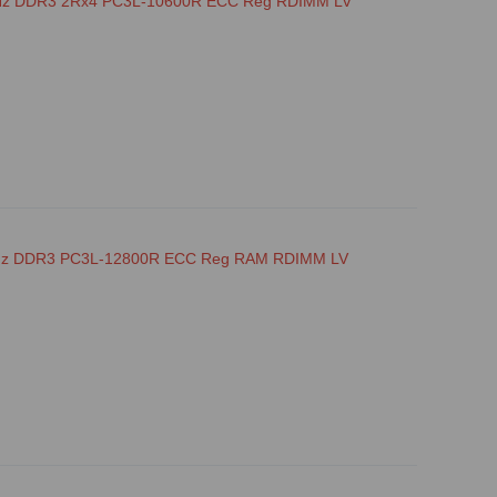
Hz DDR3 2Rx4 PC3L-10600R ECC Reg RDIMM LV
MHz DDR3 PC3L-12800R ECC Reg RAM RDIMM LV