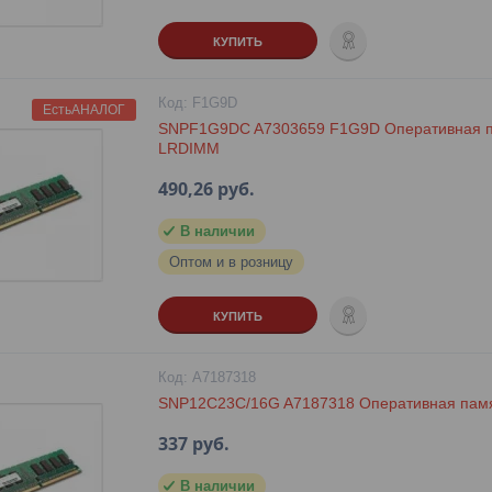
КУПИТЬ
F1G9D
ЕстьАНАЛОГ
SNPF1G9DC A7303659 F1G9D Оперативная п
LRDIMM
490,26
руб.
В наличии
Оптом и в розницу
КУПИТЬ
A7187318
SNP12C23C/16G A7187318 Оперативная пам
337
руб.
В наличии