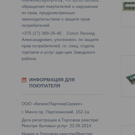
mishkovich@b-p-s.by, +375(29)7529802
обращения покупателей о нарушении
их прав, предусмотренных
законодательством о защите прав
потребителей
+375 (17) 389-26-46
Сопот Леонид
Александрович, уполномоч. по защите
прав потребителей, гл. спец. отдела
торговли и услуг адм-ции Заводского
района
ИНФОРМАЦИЯ ДЛЯ
ПОКУПАТЕЛЯ
ООО «БизнесПартнерСервис»
г. Минск пр. Партизанский, 152-1а
Дата регистрации в Торговом реестре/
Реестре бытовых услуг: 22.05.2014
Номер в Торговом реестре/Реестре