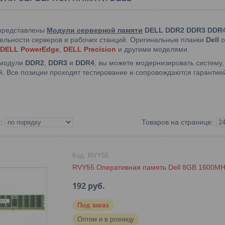
 представлены
Модули серверной памяти
DELL DDR2 DDR3 DDR
ельности серверов и рабочих станций. Оригинальные планки
Dell
о
DELL PowerEdge
,
DELL Precision
и другими моделями.
 модули
DDR2
,
DDR3
и
DDR4
, вы можете модернизировать систему,
. Все позиции проходят тестирование и сопровождаются гарантие
RVY55
RVY55 Оперативная память Dell 8GB 1600
192
руб.
Под заказ
Оптом и в розницу