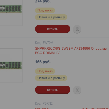
274
руб.
Под заказ
Оптом и в розницу
КУПИТЬ
3W79M
SNPRKR5JC/8G 3W79M A7134886 Оперативна
ECC RDIMM LV
166
руб.
Под заказ
Оптом и в розницу
КУПИТЬ
P9RN2