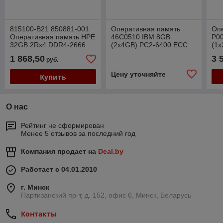
815100-B21 850881-001
Оперативная память
Оп
Оперативная память HPE
46C0510 IBM 8GB
P0
32GB 2Rx4 DDR4-2666
(2x4GB) PC2-6400 ECC
(1
ECC RDIMM
SDRAM RDIMM
2R
1 868,50
3 
руб.
Цену уточняйте
Купить
О нас
Рейтинг не сформирован
Менее 5 отзывов за последний год
Компания продает на
Deal.by
Работает с 04.01.2010
г. Минск
Партизанский пр-т, д. 152, офис 6, Минск, Беларусь
Контакты