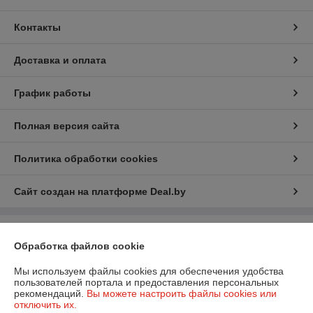
Контакты
Доставка и оплата
График работы
Полная версия сайта
Политика обработки cookies
Сайт создан на платформе Deal.by
Информация для покупателя
Обработка файлов cookie
Юридическое лицо:
ООО «БизнесПартнерСервис»
г. Минск пр. Партизанский, 152-1а
Мы используем файлы cookies для обеспечения удобства
пользователей портала и предоставления персональных
Регистрационный номер ЕГР: 190706808
рекомендаций.
Вы можете настроить файлы cookies или
отключить их.
УНП: 190706808