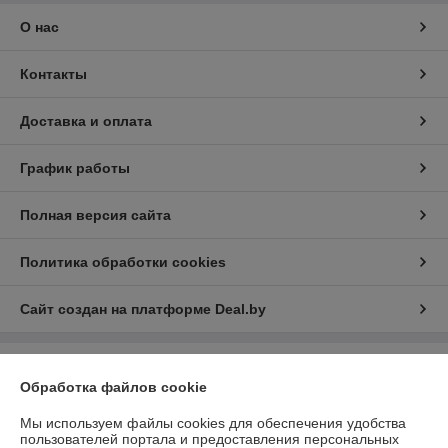
О нас
Контакты
Доставка и оплата
График работы
Полная версия сайта
Политика обработки cookies
Сайт создан на платформе Deal.by
Информация для покупателя
Обработка файлов cookie
Юридическое лицо:
ООО «БизнесПартнерСервис»
г. Минск пр. Партизанский, 152-1а
Мы используем файлы cookies для обеспечения удобства
пользователей портала и предоставления персональных