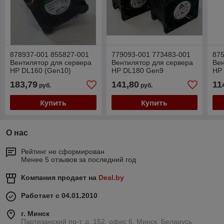
878937-001 855827-001
779093-001 773483-001
875
Вентилятор для сервера
Вентилятор для сервера
Вен
НР DL160 (Gen10)
HP DL180 Gen9
HP 
183,79
141,80
11
руб.
руб.
Купить
Купить
О нас
Рейтинг не сформирован
Менее 5 отзывов за последний год
Компания продает на
Deal.by
Работает с 04.01.2010
г. Минск
Партизанский пр-т, д. 152, офис 6, Минск, Беларусь