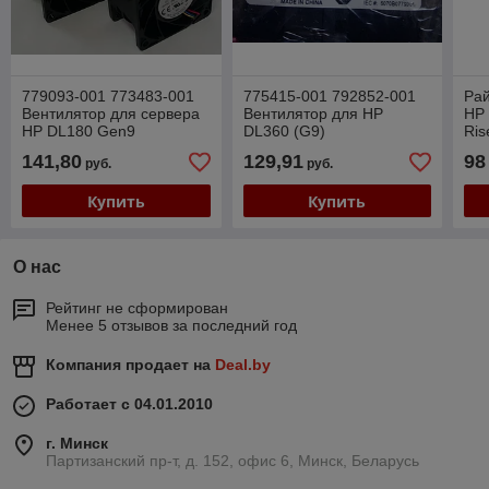
779093-001 773483-001
775415-001 792852-001
Рай
Вентилятор для сервера
Вентилятор для HP
HP
HP DL180 Gen9
DL360 (G9)
Ris
141,80
129,91
98
руб.
руб.
Купить
Купить
О нас
Рейтинг не сформирован
Менее 5 отзывов за последний год
Компания продает на
Deal.by
Работает с 04.01.2010
г. Минск
Партизанский пр-т, д. 152, офис 6, Минск, Беларусь