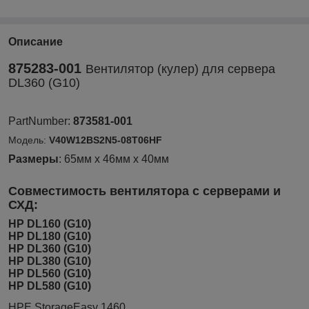
Описание
875283-001
Вентилятор (кулер) для сервера
DL360 (G10)
PartNumber:
873581-001
Модель:
V40W12BS2N5-08T06HF
Размеры
: 65мм x 46мм x 40мм
С
овместимость вентилятора с серверами и
СХД:
HP DL160 (G10)
HP DL180 (G10)
HP DL360 (G10)
HP DL380 (G10)
HP DL560 (G10)
HP DL580 (G10)
HPE StorageEasy 1460