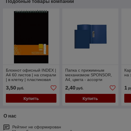
Подобные товары компании
Блокнот офисный INDEX |
Папка с прижимным
Кар
А4 60 листов | на спирали
механизмом SPONSOR,
на 
| в клетку | пластиковая
A4, цвета - ассорти
обложка
3,50
2,40
1
руб.
руб.
р
Купить
Купить
О нас
Рейтинг не сформирован