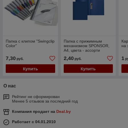
Папка с клипом "Swingclip
Папка с прижимным
Кар
Color"
механизмом SPONSOR,
на 
A4, цвета - ассорти
7,30
2,40
1
руб.
руб.
р
Купить
Купить
О нас
Рейтинг не сформирован
Менее 5 отзывов за последний год
Компания продает на
Deal.by
Работает с 04.01.2010