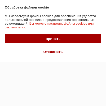
Обработка файлов cookie
О нас
Мы используем файлы cookies для обеспечения удобства
пользователей портала и предоставления персональных
рекомендаций.
Вы можете настроить файлы cookies или
Контакты
отключить их.
Доставка и оплата
Принять
График работы
Отклонить
Полная версия сайта
Политика обработки cookies
Сайт создан на платформе Deal.by
Информация для покупателя
Юридическое лицо:
ООО «БизнесПартнерСервис»