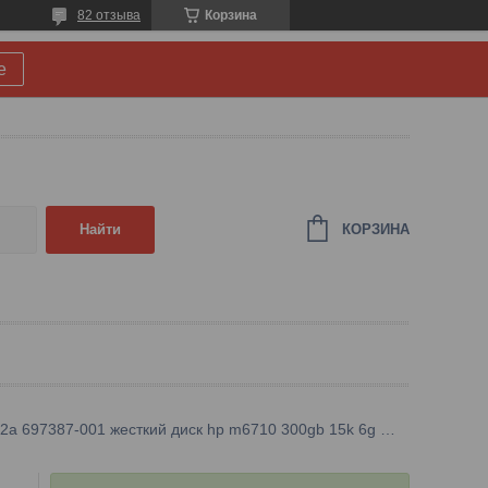
82 отзыва
Корзина
е
КОРЗИНА
Найти
Qr492a 697387-001 жесткий диск hp m6710 300gb 15k 6g 2.5 3par sas