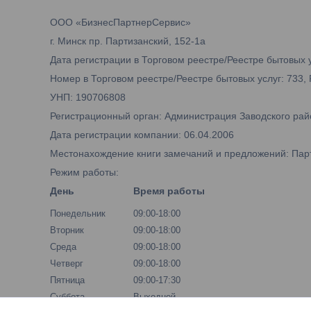
ООО «БизнесПартнерСервис»
г. Минск пр. Партизанский, 152-1а
Дата регистрации в Торговом реестре/Реестре бытовых у
Номер в Торговом реестре/Реестре бытовых услуг: 733,
УНП: 190706808
Регистрационный орган: Администрация Заводского рай
Дата регистрации компании: 06.04.2006
Местонахождение книги замечаний и предложений: Парти
Режим работы:
День
Время работы
Понедельник
09:00-18:00
Вторник
09:00-18:00
Среда
09:00-18:00
Четверг
09:00-18:00
Пятница
09:00-17:30
Суббота
Выходной