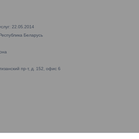
слуг: 22.05.2014
 Республика Беларусь
она
занский пр-т, д. 152, офис 6