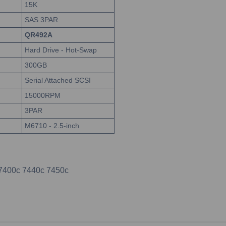
15K
SAS 3PAR
QR492A
Hard Drive - Hot-Swap
300GB
Serial Attached SCSI
15000RPM
3PAR
M6710 - 2.5-inch
 7400c 7440c 7450c