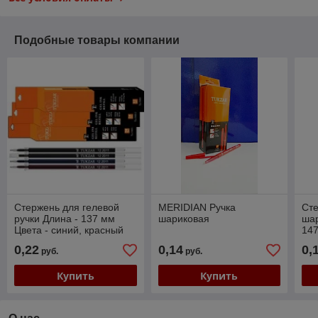
Подобные товары компании
Стержень для гелевой
MERIDIAN Ручка
Сте
ручки Длина - 137 мм
шариковая
шар
Цвета - синий, красный
147
0.7
0,22
0,14
0,
руб.
руб.
Купить
Купить