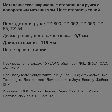
Металлические шариковые стержни для ручек с
поворотным механизмом. Цвет стержня - синий
Подходит для ручек TZ-800, TZ-952, TZ-953, TZ-
55, TZ-54
Диаметр пишущего наконечника -
0,7
мм
Длина стержня - 115 мм
Цвет чернил -
синий
Произведено по заказу: ТУКЗАР Стейшинери ЛЛЦ, Дубай, ОАЭ,
а/я 42512
Производитель: Ченгду Уайтонг Инд., Ко., ЛТД;
Агрикольче Нью
Текнолоджи Девелопмент Демонстрэйшн Зоун, Венжоу, Жейянг,
КНР
Импортер: ООО "БизнесПартнерСервис" 220102, г. Минск,
Партизанский пр-т 152, оф. 1а.