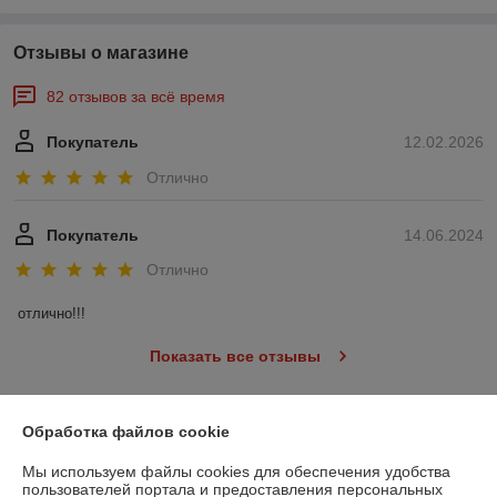
Отзывы о магазине
82 отзывов за всё время
Покупатель
12.02.2026
Отлично
Покупатель
14.06.2024
Отлично
отлично!!!
Показать все отзывы
Обработка файлов cookie
О нас
Мы используем файлы cookies для обеспечения удобства
Контакты
пользователей портала и предоставления персональных