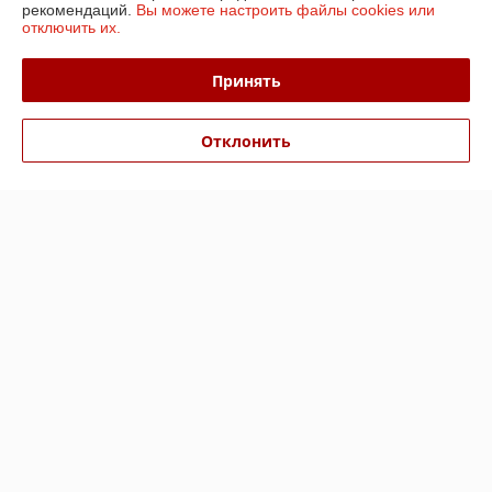
рекомендаций.
Вы можете настроить файлы cookies или
отключить их.
Доставка и оплата
Принять
График работы
Отклонить
Полная версия сайта
Политика обработки cookies
Сайт создан на платформе Deal.by
Информация для покупателя
Юридическое лицо:
ООО «БизнесПартнерСервис»
г. Минск пр. Партизанский, 152-1а
Регистрационный номер ЕГР: 190706808
УНП: 190706808
Регистрационный орган: Администрация Заводского района