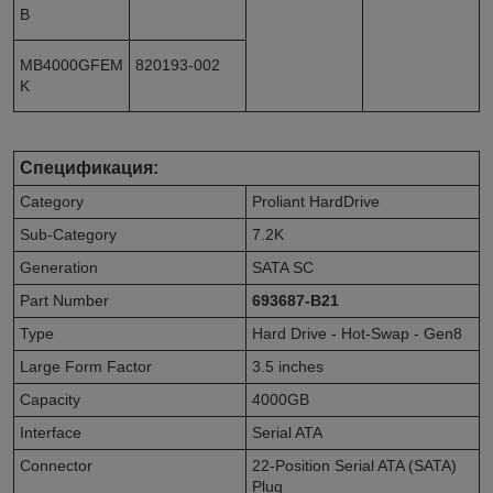
B
MB4000GFEM
820193-002
K
Спецификация:
Category
Proliant HardDrive
Sub-Category
7.2K
Generation
SATA SC
Part Number
693687-B21
Type
Hard Drive - Hot-Swap - Gen8
Large Form Factor
3.5 inches
Capacity
4000GB
Interface
Serial ATA
Connector
22-Position Serial ATA (SATA)
Plug