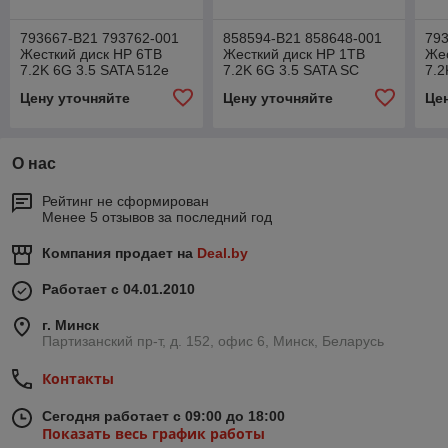
793667-B21 793762-001
858594-B21 858648-001
793
Жесткий диск HP 6TB
Жесткий диск HP 1TB
Жес
7.2K 6G 3.5 SATA 512e
7.2K 6G 3.5 SATA SC
7.2
Perfomance MDL
(только б.у.)
Hel
Цену уточняйте
Цену уточняйте
Це
О нас
Рейтинг не сформирован
Менее 5 отзывов за последний год
Компания продает на
Deal.by
Работает с 04.01.2010
г. Минск
Партизанский пр-т, д. 152, офис 6, Минск, Беларусь
Контакты
Сегодня работает с 09:00 до 18:00
Показать весь график работы