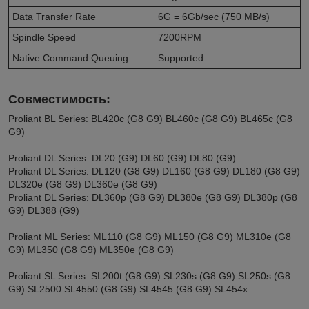
Data Transfer Rate
6G = 6Gb/sec (750 MB/s)
Spindle Speed
7200RPM
Native Command Queuing
Supported
Совместимость:
Proliant BL Series: BL420c (G8 G9) BL460c (G8 G9) BL465c (G8
G9)
Proliant DL Series: DL20 (G9) DL60 (G9) DL80 (G9)
Proliant DL Series: DL120 (G8 G9) DL160 (G8 G9) DL180 (G8 G9)
DL320e (G8 G9) DL360e (G8 G9)
Proliant DL Series: DL360p (G8 G9) DL380e (G8 G9) DL380p (G8
G9) DL388 (G9)
Proliant ML Series: ML110 (G8 G9) ML150 (G8 G9) ML310e (G8
G9) ML350 (G8 G9) ML350e (G8 G9)
Proliant SL Series: SL200t (G8 G9) SL230s (G8 G9) SL250s (G8
G9) SL2500 SL4550 (G8 G9) SL4545 (G8 G9) SL454x