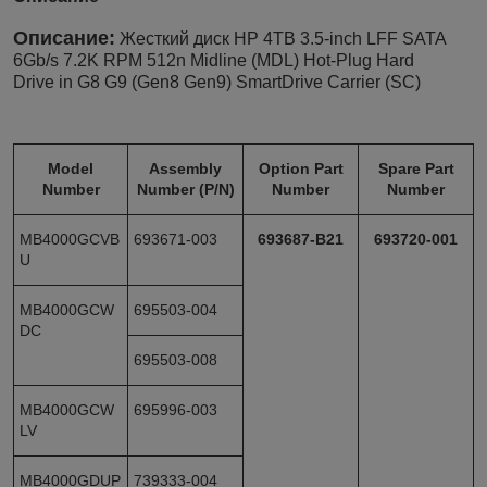
Описание:
Жесткий диск HP 4TB 3.5-inch LFF SATA
6Gb/s 7.2K RPM 512n Midline (MDL) Hot-Plug Hard
Drive in G8 G9 (Gen8 Gen9) SmartDrive Carrier (SC)
Model
Assembly
Option Part
Spare Part
Number
Number (P/N)
Number
Number
MB4000GCVB
693671-003
693687-B21
693720-001
U
MB4000GCW
695503-004
DC
695503-008
MB4000GCW
695996-003
LV
MB4000GDUP
739333-004