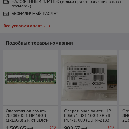
НАЛОЖЕННЫЙ ПЛАТЕЖ (только при отправлении заказа
посылкой)
БЕЗНАЛИЧНЫЙ РАСЧЕТ
Все условия оплаты
Подобные товары компании
Оперативная память
Оперативная память HP
Оп
752369-081 HP 16GB
805671-B21 16GB 2R x8
SN
(1x16GB) 2R x4 DDR4-
PC4-17000 (DDR4-2133)
21
2133 ETN
Unbuffered CAS-15-15-15
1 505,65
983,67
руб.
руб.