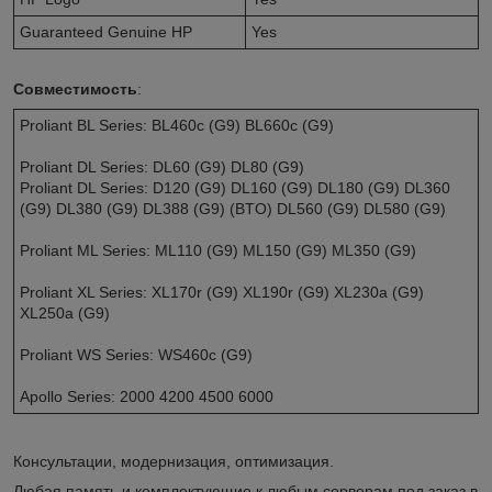
Guaranteed Genuine HP
Yes
Совместимость
:
Proliant BL Series: BL460c (G9) BL660c (G9)
Proliant DL Series: DL60 (G9) DL80 (G9)
Proliant DL Series: D120 (G9) DL160 (G9) DL180 (G9) DL360
(G9) DL380 (G9) DL388 (G9) (BTO) DL560 (G9) DL580 (G9)
Proliant ML Series: ML110 (G9) ML150 (G9) ML350 (G9)
Proliant XL Series: XL170r (G9) XL190r (G9) XL230a (G9)
XL250a (G9)
Proliant WS Series: WS460c (G9)
Apollo Series: 2000 4200 4500 6000
Консультации, модернизация, оптимизация.
Любая память и комплектующие к любым серверам под заказ в