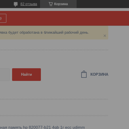
82 отзыва
Корзина
е
явка будет обработана в ближайший рабочий день.
КОРЗИНА
Найти
ная память hp 820077-b21 4gb 1r ecc udimm