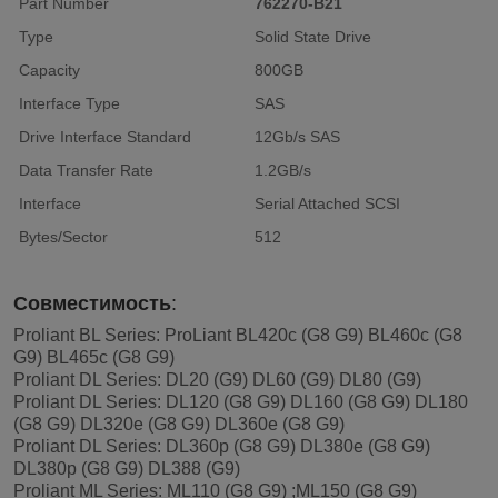
Part Number
762270-B21
Type
Solid State Drive
Capacity
800GB
Interface Type
SAS
Drive Interface Standard
12Gb/s SAS
Data Transfer Rate
1.2GB/s
Interface
Serial Attached SCSI
Bytes/Sector
512
Совместимость
:
Proliant BL Series: ProLiant BL420c (G8 G9) BL460c (G8
G9) BL465c (G8 G9)
Proliant DL Series: DL20 (G9) DL60 (G9) DL80 (G9)
Proliant DL Series: DL120 (G8 G9) DL160 (G8 G9) DL180
(G8 G9) DL320e (G8 G9) DL360e (G8 G9)
Proliant DL Series: DL360p (G8 G9) DL380e (G8 G9)
DL380p (G8 G9) DL388 (G9)
Proliant ML Series: ML110 (G8 G9) ;ML150 (G8 G9)