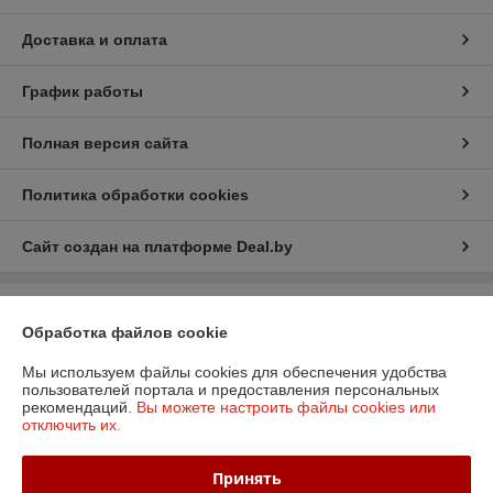
Доставка и оплата
График работы
Полная версия сайта
Политика обработки cookies
Сайт создан на платформе Deal.by
Информация для покупателя
Обработка файлов cookie
Юридическое лицо:
ООО «БизнесПартнерСервис»
г. Минск пр. Партизанский, 152-1а
Мы используем файлы cookies для обеспечения удобства
пользователей портала и предоставления персональных
Регистрационный номер ЕГР: 190706808
рекомендаций.
Вы можете настроить файлы cookies или
отключить их.
УНП: 190706808
Регистрационный орган: Администрация Заводского района
Принять