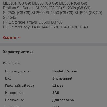
ML310e (G8 G9) ML350 (G8 G9) ML350e (G8 G9)
Proliant SL Series: SL200t (G8 G9) SL230s (G8 G9)
SL250s (G8 G9) SL2500 SL4550 (G8 G9) SL4545 (G8 G9)
SL454x
HPE Storage arrays: D3600 D3700
HPE StoreEasy: 1430 1440 1530 1540 1630 1640
Скрыть
Характеристики
Основные
Производитель
Hewlett Packard
Вид
Внутренний
Гарантийный срок
12 мес
Интерфейс
SAS
Назначение
Для сервера
Тип диска
SSD