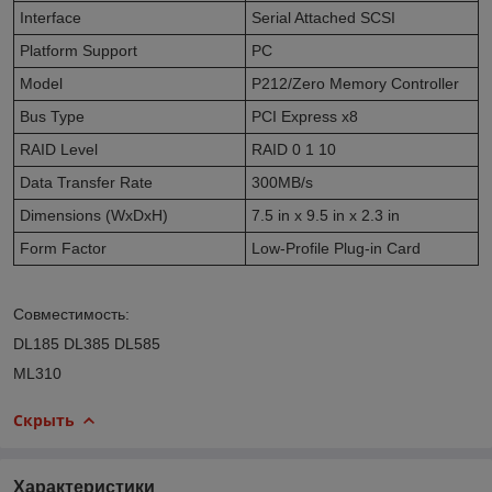
Interface
Serial Attached SCSI
Platform Support
PC
Model
P212/Zero Memory Controller
Bus Type
PCI Express x8
RAID Level
RAID 0 1 10
Data Transfer Rate
300MB/s
Dimensions (WxDxH)
7.5 in x 9.5 in x 2.3 in
Form Factor
Low-Profile Plug-in Card
Совместимость:
DL185 DL385 DL585
ML310
Скрыть
Характеристики