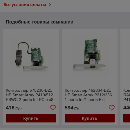
Все условия оплаты
Подобные товары компании
Контроллер 578230-B21
Контроллер 462834-B21
Ко
HP Smart Array P410/512
HP Smart Array P212/256
RAI
FBWC 2-ports Int PCIe x8
1-ports Int/1-ports Ext
P41
SAS
PCIe x8 SAS
x8
416
594
44
руб.
руб.
Купить
Купить