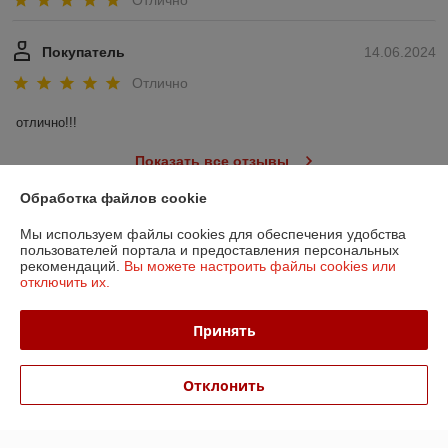
Покупатель
14.06.2024
Отлично
отлично!!!
Показать все отзывы
Обработка файлов cookie
О нас
Мы используем файлы cookies для обеспечения удобства
пользователей портала и предоставления персональных
рекомендаций.
Вы можете настроить файлы cookies или
Контакты
отключить их.
Доставка и оплата
Принять
График работы
Отклонить
Полная версия сайта