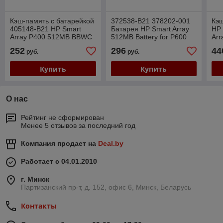
Кэш-память с батарейкой
372538-B21 378202-001
Кэ
405148-B21 HP Smart
Батарея HP Smart Array
HP 
Array P400 512MB BBWC
512MB Battery for P600
Arr
Ca
252
296
44
руб.
руб.
Купить
Купить
О нас
Рейтинг не сформирован
Менее 5 отзывов за последний год
Компания продает на
Deal.by
Работает с 04.01.2010
г. Минск
Партизанский пр-т, д. 152, офис 6, Минск, Беларусь
Контакты