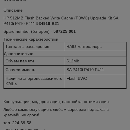
Описание
HP 512MB Flash Backed Write Cache (FBWC) Upgrade Kit SA
P410i P410 P411
534916-B21
Spare number (батарея) -
587225-001
Технические характеристики
Тип карты расширения
RAID-контроллеры
Дополнительно
Объем памяти
512Mb
Совместимость
SA P410i P410 P411
Наличие энергонезависимого
Flash BWC
КЭШа
Консультации, модернизация, настройка, оптимизация.
Любые комплектующие к любым серверам под заказ в
кратчайшие сроки!
тел. 224-39-58