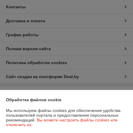
Контакты
Доставка и оплата
График работы
Полная версия сайта
Политика обработки cookies
Сайт создан на платформе Deal.by
Информация для покупателя
Обработка файлов cookie
Юридическое лицо:
ООО «БизнесПартнерСервис»
г. Минск пр. Партизанский, 152-1а
Мы используем файлы cookies для обеспечения удобства
пользователей портала и предоставления персональных
Регистрационный номер ЕГР: 190706808
рекомендаций.
Вы можете настроить файлы cookies или
отключить их.
УНП: 190706808