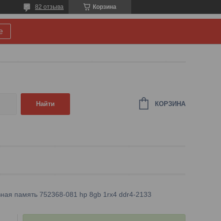
82 отзыва
Корзина
е
КОРЗИНА
Найти
ная память 752368-081 hp 8gb 1rx4 ddr4-2133