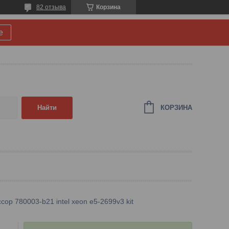
82 отзыва
Корзина
е
КОРЗИНА
Найти
сор 780003-b21 intel xeon e5-2699v3 kit