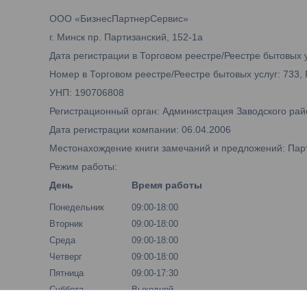
ООО «БизнесПартнерСервис»
г. Минск пр. Партизанский, 152-1а
Дата регистрации в Торговом реестре/Реестре бытовых у
Номер в Торговом реестре/Реестре бытовых услуг: 733,
УНП: 190706808
Регистрационный орган: Администрация Заводского рай
Дата регистрации компании: 06.04.2006
Местонахождение книги замечаний и предложений: Парти
Режим работы:
День
Время работы
Понедельник
09:00-18:00
Вторник
09:00-18:00
Среда
09:00-18:00
Четверг
09:00-18:00
Пятница
09:00-17:30
Суббота
Выходной
Воскресенье
Выходной