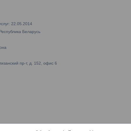
слуг: 22.05.2014
 Республика Беларусь
она
занский пр-т, д. 152, офис 6