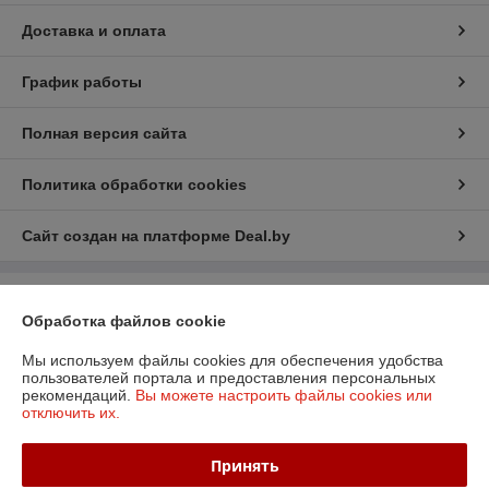
Доставка и оплата
График работы
Полная версия сайта
Политика обработки cookies
Сайт создан на платформе Deal.by
Информация для покупателя
Обработка файлов cookie
Юридическое лицо:
ООО «БизнесПартнерСервис»
г. Минск пр. Партизанский, 152-1а
Мы используем файлы cookies для обеспечения удобства
пользователей портала и предоставления персональных
Регистрационный номер ЕГР: 190706808
рекомендаций.
Вы можете настроить файлы cookies или
отключить их.
УНП: 190706808
Регистрационный орган: Администрация Заводского района
Принять