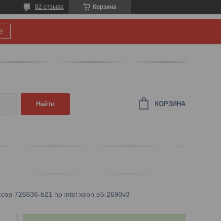
82 отзыва
Корзина
е
КОРЗИНА
Найти
сор 726636-b21 hp intel xeon e5-2690v3