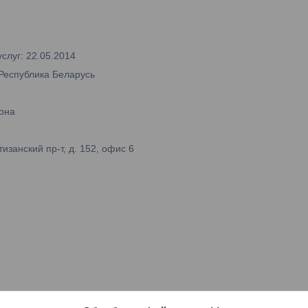
слуг: 22.05.2014
 Республика Беларусь
она
занский пр-т, д. 152, офис 6