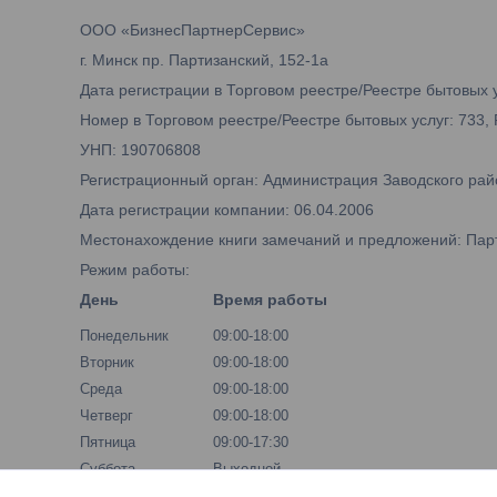
ООО «БизнесПартнерСервис»
г. Минск пр. Партизанский, 152-1а
Дата регистрации в Торговом реестре/Реестре бытовых у
Номер в Торговом реестре/Реестре бытовых услуг: 733,
УНП: 190706808
Регистрационный орган: Администрация Заводского рай
Дата регистрации компании: 06.04.2006
Местонахождение книги замечаний и предложений: Парти
Режим работы:
День
Время работы
Понедельник
09:00-18:00
Вторник
09:00-18:00
Среда
09:00-18:00
Четверг
09:00-18:00
Пятница
09:00-17:30
Суббота
Выходной
Воскресенье
Выходной