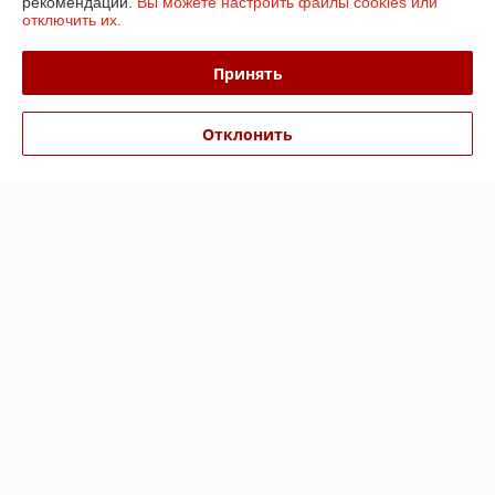
рекомендаций.
Вы можете настроить файлы cookies или
отключить их.
Доставка и оплата
Принять
График работы
Отклонить
Полная версия сайта
Политика обработки cookies
Сайт создан на платформе Deal.by
Информация для покупателя
Юридическое лицо:
ООО «БизнесПартнерСервис»
г. Минск пр. Партизанский, 152-1а
Регистрационный номер ЕГР: 190706808
УНП: 190706808
Регистрационный орган: Администрация Заводского района