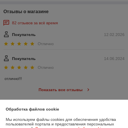
Отзывы о магазине
82 отзывов за всё время
Покупатель
12.02.2026
Отлично
Покупатель
14.06.2024
Отлично
отлично!!!
Показать все отзывы
Обработка файлов cookie
О нас
Мы используем файлы cookies для обеспечения удобства
Контакты
пользователей портала и предоставления персональных