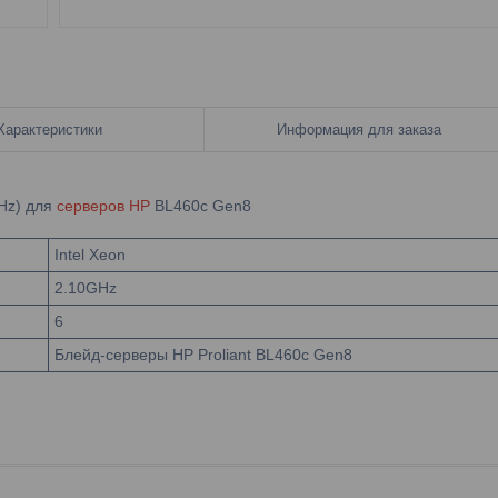
Характеристики
Информация для заказа
GHz) для
серверов HP
BL460c Gen8
Intel Xeon
2.10GHz
6
Блейд-серверы HP Proliant BL460c Gen8