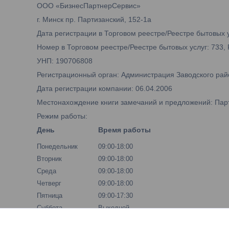
ООО «БизнесПартнерСервис»
г. Минск пр. Партизанский, 152-1а
Дата регистрации в Торговом реестре/Реестре бытовых у
Номер в Торговом реестре/Реестре бытовых услуг: 733,
УНП: 190706808
Регистрационный орган: Администрация Заводского рай
Дата регистрации компании: 06.04.2006
Местонахождение книги замечаний и предложений: Парти
Режим работы:
День
Время работы
Понедельник
09:00-18:00
Вторник
09:00-18:00
Среда
09:00-18:00
Четверг
09:00-18:00
Пятница
09:00-17:30
Суббота
Выходной
Воскресенье
Выходной