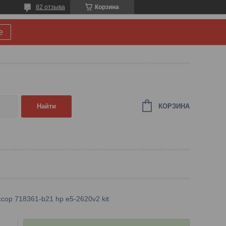
82 отзыва
Корзина
е
КОРЗИНА
Найти
сор 718361-b21 hp e5-2620v2 kit