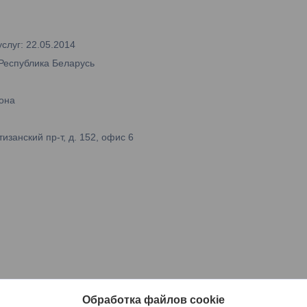
слуг: 22.05.2014
 Республика Беларусь
она
занский пр-т, д. 152, офис 6
Обработка файлов cookie