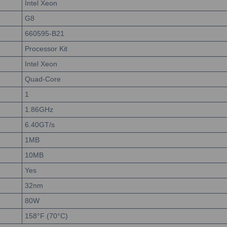
Intel Xeon
G8
660595-B21
Processor Kit
Intel Xeon
Quad-Core
1
1.86GHz
6.40GT/s
1MB
10MB
Yes
32nm
80W
158°F (70°C)