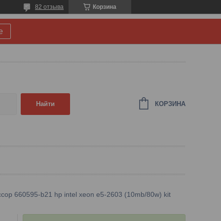
82 отзыва
Корзина
е
КОРЗИНА
Найти
сор 660595-b21 hp intel xeon e5-2603 (10mb/80w) kit