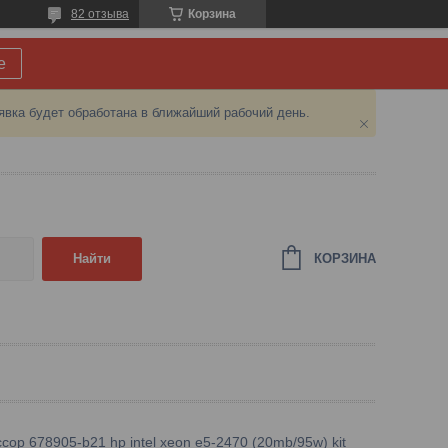
82 отзыва
Корзина
е
явка будет обработана в ближайший рабочий день.
КОРЗИНА
Найти
сор 678905-b21 hp intel xeon e5-2470 (20mb/95w) kit