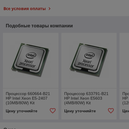
Все условия оплаты
Подобные товары компании
Процессор 660664-B21
Процессор 633791-B21
Пр
HP Intel Xeon E5-2407
HP Intel Xeon E5603
HP 
(10MB/80W) Kit
(4MB/80W) Kit
(12
Цену уточняйте
Цену уточняйте
Це