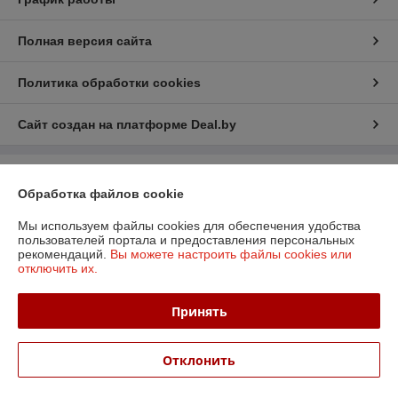
Полная версия сайта
Политика обработки cookies
Сайт создан на платформе Deal.by
Информация для покупателя
Обработка файлов cookie
Юридическое лицо:
ООО «БизнесПартнерСервис»
г. Минск пр. Партизанский, 152-1а
Мы используем файлы cookies для обеспечения удобства
пользователей портала и предоставления персональных
Регистрационный номер ЕГР: 190706808
рекомендаций.
Вы можете настроить файлы cookies или
отключить их.
УНП: 190706808
Регистрационный орган: Администрация Заводского района
Принять
Дата регистрации компании: 06.04.2006
Отклонить
Местонахождение книги жалоб и предложений: Партизанский пр-т, д.
152, офис 6