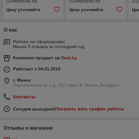
(12MB/95W) Kit
(12MB/95W) Kit
(12
Цену уточняйте
Цену уточняйте
Це
О нас
Рейтинг не сформирован
Менее 5 отзывов за последний год
Компания продает на
Deal.by
Работает с 04.01.2010
г. Минск
Партизанский пр-т, д. 152, офис 6, Минск, Беларусь
Контакты
Показать весь график работы
Сегодня выходной
Отзывы о магазине