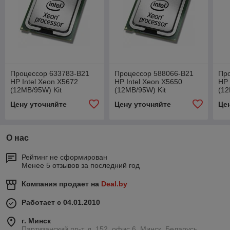
Процессор 633783-B21
Процессор 588066-B21
Пр
HP Intel Xeon X5672
HP Intel Xeon X5650
HP 
(12MB/95W) Kit
(12MB/95W) Kit
(12
Цену уточняйте
Цену уточняйте
Це
О нас
Рейтинг не сформирован
Менее 5 отзывов за последний год
Компания продает на
Deal.by
Работает с 04.01.2010
г. Минск
Партизанский пр-т, д. 152, офис 6, Минск, Беларусь