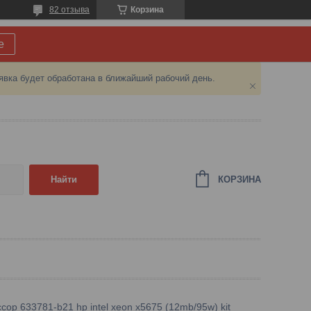
82 отзыва
Корзина
е
явка будет обработана в ближайший рабочий день.
КОРЗИНА
Найти
сор 633781-b21 hp intel xeon x5675 (12mb/95w) kit