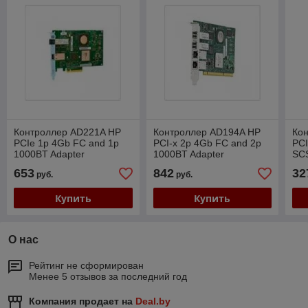
Контроллер AD221A HP
Контроллер AD194A HP
Ко
PCIe 1p 4Gb FC and 1p
PCI-x 2p 4Gb FC and 2p
PCI
1000BT Adapter
1000BT Adapter
SCS
653
842
32
руб.
руб.
Купить
Купить
О нас
Рейтинг не сформирован
Менее 5 отзывов за последний год
Компания продает на
Deal.by