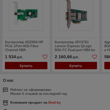
Контроллер AD299A HP
Контроллер 49Y3761
Ада
PCIe 1Port 4Gb Fibre
Lenovo Express QLogic
8Gb
Channel HBA
8Gb FC Dual-port HBA for
e 
Lenovo System x
1 534
2 160,66
56
руб.
руб.
Купить
Купить
О нас
Рейтинг не сформирован
Менее 5 отзывов за последний год
Компания продает на
Deal.by