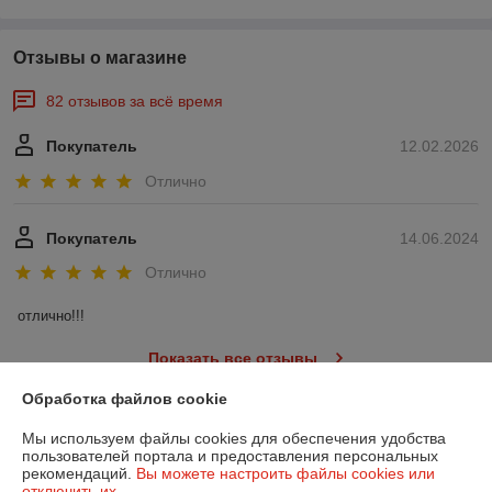
Отзывы о магазине
82 отзывов за всё время
Покупатель
12.02.2026
Отлично
Покупатель
14.06.2024
Отлично
отлично!!!
Показать все отзывы
Обработка файлов cookie
О нас
Мы используем файлы cookies для обеспечения удобства
пользователей портала и предоставления персональных
рекомендаций.
Вы можете настроить файлы cookies или
Контакты
отключить их.