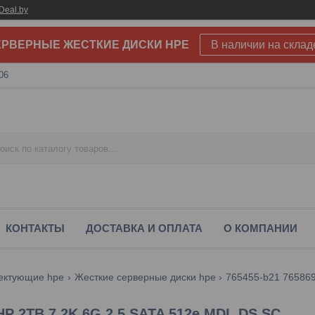
Deal.by
РВЕРНЫЕ ЖЕСТКИЕ ДИСКИ HPE
В наличии на склад
06
КОНТАКТЫ
ДОСТАВКА И ОПЛАТА
О КОМПАНИИ
ектующие hpe
Жесткие серверные диски hpe
765455-b21 765869-
HP 2TB 7.2K 6G 2.5 SATA 512e MDL DS SC