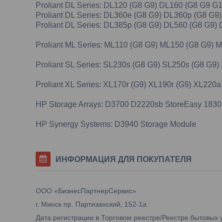
Proliant DL Series: DL120 (G8 G9) DL160 (G8 G9 G
Proliant DL Series: DL360e (G8 G9) DL360p (G8 G
Proliant DL Series: DL385p (G8 G9) DL560 (G8 G9)
Proliant ML Series: ML110 (G8 G9) ML150 (G8 G9)
Proliant SL Series: SL230s (G8 G9) SL250s (G8 G9)
Proliant XL Series: XL170r (G9) XL190r (G9) XL220
HP Storage Arrays: D3700 D2220sb StoreEasy 1830
HP Synergy Systems: D3940 Storage Module
ИНФОРМАЦИЯ ДЛЯ ПОКУПАТЕЛЯ
ООО «БизнесПартнерСервис»
г. Минск пр. Партизанский, 152-1а
Дата регистрации в Торговом реестре/Реестре бытовых у