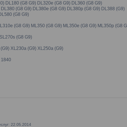
10) DL180 (G8 G9) DL320e (G8 G9) DL360 (G8 G9)
9) DL380 (G8 G9) DL380e (G8 G9) DL380p (G8 G9) DL388 (G9)
 DL580 (G8 G9)
 ML310e (G8 G9) ML350 (G8 G9) ML350e (G8 G9) ML350p (G8 G
 SL270s (G8 G9)
a (G9) XL230a (G9) XL250a (G9)
 1840
слуг: 22.05.2014