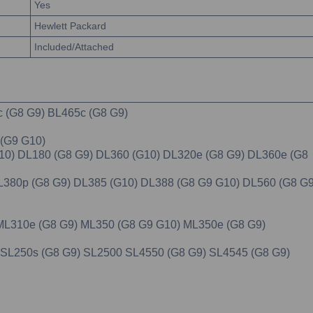
Yes
Hewlett Packard
Included/Attached
0c (G8 G9) BL465c (G8 G9)
 (G9 G10)
 G10) DL180 (G8 G9) DL360 (G10) DL320e (G8 G9) DL360e (G8
 DL380p (G8 G9) DL385 (G10) DL388 (G8 G9 G10) DL560 (G8 G
) ML310e (G8 G9) ML350 (G8 G9 G10) ML350e (G8 G9)
9) SL250s (G8 G9) SL2500 SL4550 (G8 G9) SL4545 (G8 G9)