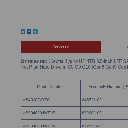
Описание
Описание:
Жесткий диск HP 4TB 3.5-inch LFF SA
Hot-Plug Hard Drive in G8 G9 G10 (Gen8 Gen9 Gen10
Model Number
Assembly Number (P/
MB4000JVYZC
846521-001
MB004000JWFVD
872288-001
MB004000JWFVK
872290-001