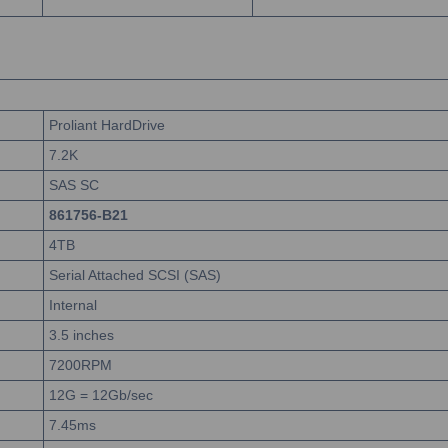
Proliant HardDrive
7.2K
SAS SC
861756-B21
4TB
Serial Attached SCSI (SAS)
Internal
3.5 inches
7200RPM
12G = 12Gb/sec
7.45ms