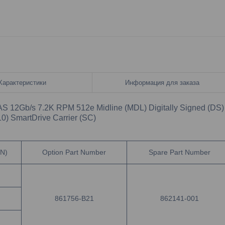
Характеристики
Информация для заказа
S 12Gb/s 7.2K RPM 512e Midline (MDL) Digitally Signed (DS)
) SmartDrive Carrier (SC)
N)
Option Part Number
Spare Part Number
861756-B21
862141-001