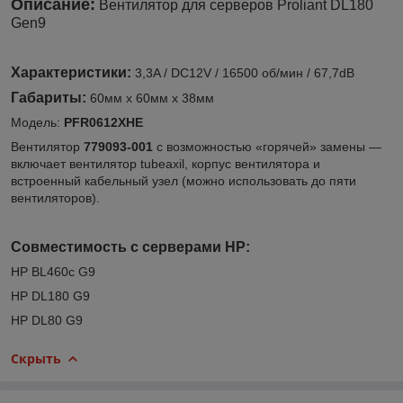
Описание:
Вентилятор для серверов Proliant DL180
Gen9
Характеристики:
3,3A / DC12V / 16500 об/мин / 67,7dB
Габариты:
60мм x 60мм x 38мм
Модель:
PFR0612XHE
Вентилятор
779093-001
с возможностью «горячей» замены —
включает вентилятор tubeaxil, корпус вентилятора и
встроенный кабельный узел (можно использовать до пяти
вентиляторов).
Совместимость с серверами HP:
HP BL460c G9
HP DL180 G9
HP DL80 G9
Скрыть