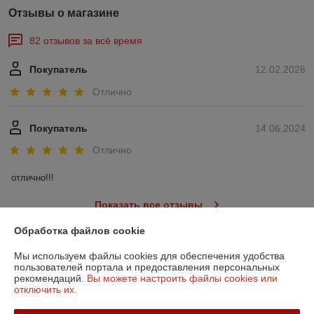
Отзывы о магазине
82 отзывов за всё время
Покупатель
12.02.2026
Отлично
Покупатель
14.06.2024
Отлично
отлично!!!
Показать все отзывы
Обработка файлов cookie
О нас
Мы используем файлы cookies для обеспечения удобства
пользователей портала и предоставления персональных
рекомендаций.
Вы можете настроить файлы cookies или
Контакты
отключить их.