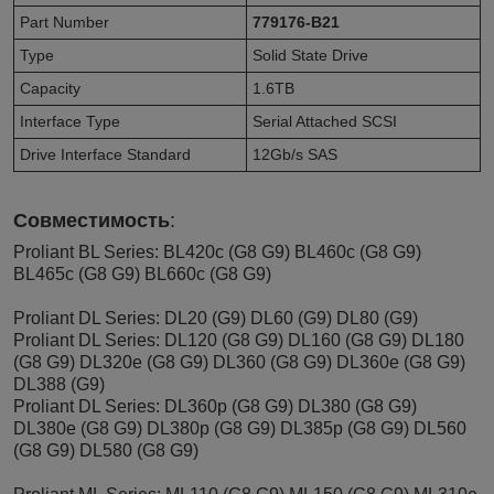
Part Number
779176-B21
Type
Solid State Drive
Capacity
1.6TB
Interface Type
Serial Attached SCSI
Drive Interface Standard
12Gb/s SAS
Совместимость
:
Proliant BL Series: BL420c (G8 G9) BL460c (G8 G9)
BL465c (G8 G9) BL660c (G8 G9)
Proliant DL Series: DL20 (G9) DL60 (G9) DL80 (G9)
Proliant DL Series: DL120 (G8 G9) DL160 (G8 G9) DL180
(G8 G9) DL320e (G8 G9) DL360 (G8 G9) DL360e (G8 G9)
DL388 (G9)
Proliant DL Series: DL360p (G8 G9) DL380 (G8 G9)
DL380e (G8 G9) DL380p (G8 G9) DL385p (G8 G9) DL560
(G8 G9) DL580 (G8 G9)