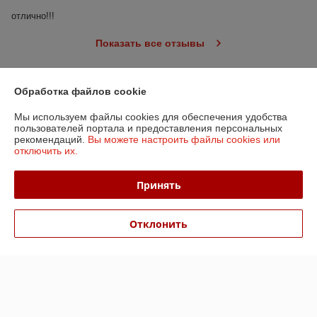
отлично!!!
Показать все отзывы
Обработка файлов cookie
О нас
Мы используем файлы cookies для обеспечения удобства
Контакты
пользователей портала и предоставления персональных
рекомендаций.
Вы можете настроить файлы cookies или
отключить их.
Доставка и оплата
Принять
График работы
Отклонить
Полная версия сайта
Политика обработки cookies
Сайт создан на платформе Deal.by