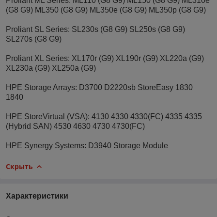
Proliant ML Series: ML110 (G8 G9) ML150 (G8 G9) ML310e
(G8 G9) ML350 (G8 G9) ML350e (G8 G9) ML350p (G8 G9)
Proliant SL Series: SL230s (G8 G9) SL250s (G8 G9)
SL270s (G8 G9)
Proliant XL Series: XL170r (G9) XL190r (G9) XL220a (G9)
XL230a (G9) XL250a (G9)
HPE Storage Arrays: D3700 D2220sb StoreEasy 1830
1840
HPE StoreVirtual (VSA): 4130 4330 4330(FC) 4335 4335
(Hybrid SAN) 4530 4630 4730 4730(FC)
HPE Synergy Systems: D3940 Storage Module
Скрыть
Характеристики