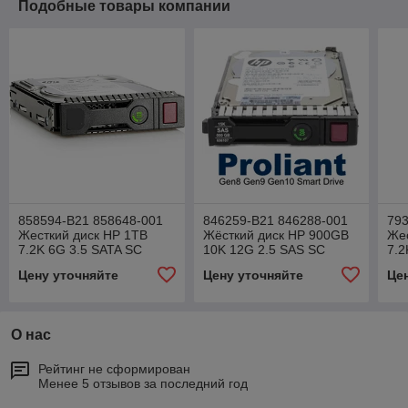
Подобные товары компании
858594-B21 858648-001
846259-B21 846288-001
793
Жесткий диск HP 1TB
Жёсткий диск HP 900GB
Жес
7.2K 6G 3.5 SATA SC
10K 12G 2.5 SAS SC
7.2
(только б.у.)
Hel
Цену уточняйте
Цену уточняйте
Це
О нас
Рейтинг не сформирован
Менее 5 отзывов за последний год