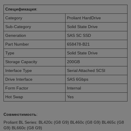
Спецификация
:
Category
Proliant HardDrive
Sub-Category
Solid State Drive
Generation
SAS SC SSD
Part Number
658478-B21
Type
Solid State Drive
Storage Capacity
200GB
Interface Type
Serial Attached SCSI
Drive Interface
SAS 6Gbps
Form Factor
Internal
Hot Swap
Yes
Совместимость
:
Proliant BL Series: BL420c (G8 G9) BL460c (G8 G9) BL465c (G8
G9) BL660c (G8 G9)