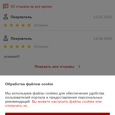
82 отзывов за всё время
Покупатель
12.02.2026
Отлично
Покупатель
14.06.2024
Отлично
отлично!!!
Показать все отзывы
Обработка файлов cookie
О нас
Мы используем файлы cookies для обеспечения удобства
Контакты
пользователей портала и предоставления персональных
рекомендаций.
Вы можете настроить файлы cookies или
отключить их.
Доставка и оплата