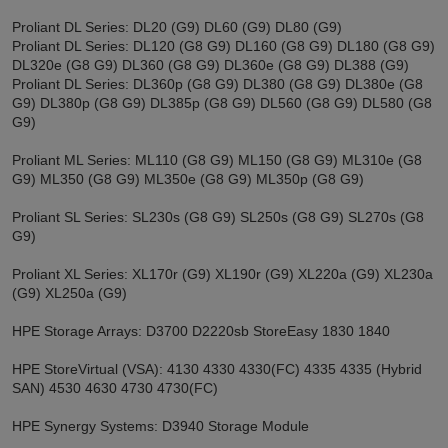
Proliant DL Series: DL20 (G9) DL60 (G9) DL80 (G9)
Proliant DL Series: DL120 (G8 G9) DL160 (G8 G9) DL180 (G8 G9)
DL320e (G8 G9) DL360 (G8 G9) DL360e (G8 G9) DL388 (G9)
Proliant DL Series: DL360p (G8 G9) DL380 (G8 G9) DL380e (G8
G9) DL380p (G8 G9) DL385p (G8 G9) DL560 (G8 G9) DL580 (G8
G9)
Proliant ML Series: ML110 (G8 G9) ML150 (G8 G9) ML310e (G8
G9) ML350 (G8 G9) ML350e (G8 G9) ML350p (G8 G9)
Proliant SL Series: SL230s (G8 G9) SL250s (G8 G9) SL270s (G8
G9)
Proliant XL Series: XL170r (G9) XL190r (G9) XL220a (G9) XL230a
(G9) XL250a (G9)
HPE Storage Arrays: D3700 D2220sb StoreEasy 1830 1840
HPE StoreVirtual (VSA): 4130 4330 4330(FC) 4335 4335 (Hybrid
SAN) 4530 4630 4730 4730(FC)
HPE Synergy Systems: D3940 Storage Module