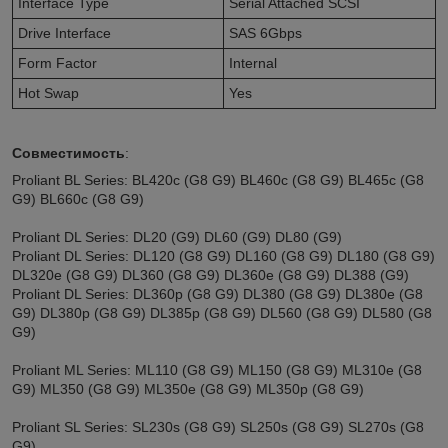
Interface Type
Serial Attached SCSI
Drive Interface
SAS 6Gbps
Form Factor
Internal
Hot Swap
Yes
Совместимость
:
Proliant BL Series: BL420c (G8 G9) BL460c (G8 G9) BL465c (G8
G9) BL660c (G8 G9)
Proliant DL Series: DL20 (G9) DL60 (G9) DL80 (G9)
Proliant DL Series: DL120 (G8 G9) DL160 (G8 G9) DL180 (G8 G9)
DL320e (G8 G9) DL360 (G8 G9) DL360e (G8 G9) DL388 (G9)
Proliant DL Series: DL360p (G8 G9) DL380 (G8 G9) DL380e (G8
G9) DL380p (G8 G9) DL385p (G8 G9) DL560 (G8 G9) DL580 (G8
G9)
Proliant ML Series: ML110 (G8 G9) ML150 (G8 G9) ML310e (G8
G9) ML350 (G8 G9) ML350e (G8 G9) ML350p (G8 G9)
Proliant SL Series: SL230s (G8 G9) SL250s (G8 G9) SL270s (G8
G9)