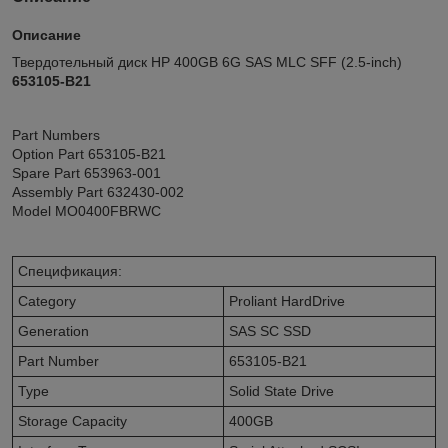
Описание
Твердотельный диск HP 400GB 6G SAS MLC SFF (2.5-inch)
653105-B21
Part Numbers
Option Part 653105-B21
Spare Part 653963-001
Assembly Part 632430-002
Model MO0400FBRWC
Спецификация:
Category
Proliant HardDrive
Generation
SAS SC SSD
Part Number
653105-B21
Type
Solid State Drive
Storage Capacity
400GB