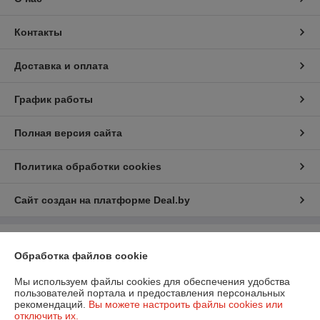
Контакты
Доставка и оплата
График работы
Полная версия сайта
Политика обработки cookies
Сайт создан на платформе Deal.by
Информация для покупателя
Обработка файлов cookie
Юридическое лицо:
ООО «БизнесПартнерСервис»
г. Минск пр. Партизанский, 152-1а
Мы используем файлы cookies для обеспечения удобства
пользователей портала и предоставления персональных
Регистрационный номер ЕГР: 190706808
рекомендаций.
Вы можете настроить файлы cookies или
отключить их.