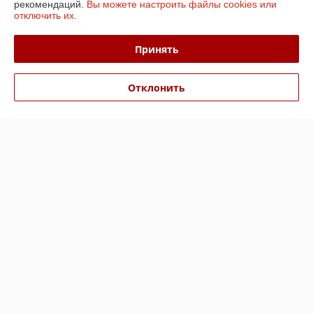
рекомендаций.
Вы можете настроить файлы cookies или
отключить их.
Доставка и оплата
Принять
График работы
Отклонить
Полная версия сайта
Политика обработки cookies
Сайт создан на платформе Deal.by
Информация для покупателя
Юридическое лицо:
ООО «БизнесПартнерСервис»
г. Минск пр. Партизанский, 152-1а
Регистрационный номер ЕГР: 190706808
УНП: 190706808
Регистрационный орган: Администрация Заводского района