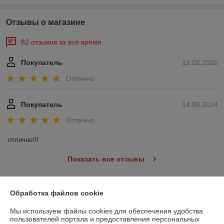
Отзывы о магазине
82 отзывов за всё время
Покупатель
12.02.2026
Отлично
Покупатель
14.06.2024
Отлично
отлично!!!
Показать все отзывы
Обработка файлов cookie
О нас
Мы используем файлы cookies для обеспечения удобства
Контакты
пользователей портала и предоставления персональных