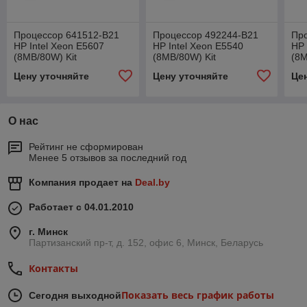
Процессор 641512-B21
Процессор 492244-B21
Пр
HP Intel Xeon E5607
HP Intel Xeon E5540
HP 
(8MB/80W) Kit
(8MB/80W) Kit
(8M
Цену уточняйте
Цену уточняйте
Це
О нас
Рейтинг не сформирован
Менее 5 отзывов за последний год
Компания продает на
Deal.by
Работает с 04.01.2010
г. Минск
Партизанский пр-т, д. 152, офис 6, Минск, Беларусь
Контакты
Показать весь график работы
Сегодня выходной