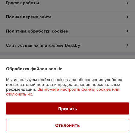
График работы
Полная версия сайта
Политика обработки cookies
Сайт создан на платформе Deal.by
Информация для покупателя
Обработка файлов cookie
Юридическое лицо:
ООО «БизнесПартнерСервис»
г. Минск пр. Партизанский, 152-1а
Мы используем файлы cookies для обеспечения удобства
пользователей портала и предоставления персональных
Регистрационный номер ЕГР: 190706808
рекомендаций.
Вы можете настроить файлы cookies или
отключить их.
УНП: 190706808
Регистрационный орган: Администрация Заводского района
Принять
Дата регистрации компании: 06.04.2006
Отклонить
Местонахождение книги жалоб и предложений: Партизанский пр-т, д.
152, офис 6