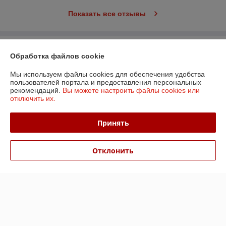
Показать все отзывы
О нас
Обработка файлов cookie
Контакты
Мы используем файлы cookies для обеспечения удобства
пользователей портала и предоставления персональных
рекомендаций.
Вы можете настроить файлы cookies или
Доставка и оплата
отключить их.
График работы
Принять
Полная версия сайта
Отклонить
Политика обработки cookies
Сайт создан на платформе Deal.by
Информация для покупателя