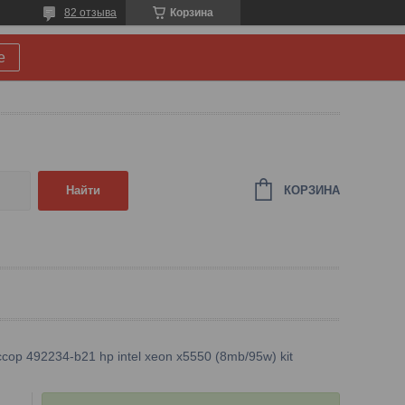
82 отзыва
Корзина
е
КОРЗИНА
Найти
сор 492234-b21 hp intel xeon x5550 (8mb/95w) kit