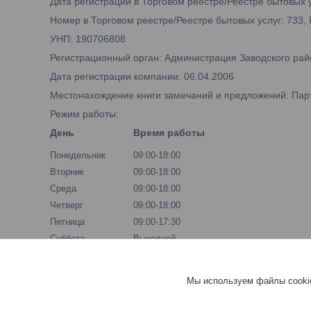
Дата регистрации в Торговом реестре/Реестре бытовых у
Номер в Торговом реестре/Реестре бытовых услуг: 733,
УНП: 190706808
Регистрационный орган: Администрация Заводского рай
Дата регистрации компании: 06.04.2006
Местонахождение книги замечаний и предложений: Парти
Режим работы:
День
Время работы
Понедельник
09:00-18:00
Вторник
09:00-18:00
Среда
09:00-18:00
Четверг
09:00-18:00
Пятница
09:00-17:30
Суббота
Выходной
Воскресенье
Выходной
Мы используем файлы cookie