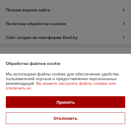
Полная версия сайта
Политика обработки cookies
Сайт создан на платформе Deal.by
Информация для покупателя
Обработка файлов cookie
Юридическое лицо:
ООО «БизнесПартнерСервис»
г. Минск пр. Партизанский, 152-1а
Мы используем файлы cookies для обеспечения удобства
пользователей портала и предоставления персональных
Регистрационный номер ЕГР: 190706808
рекомендаций.
Вы можете настроить файлы cookies или
отключить их.
УНП: 190706808
Регистрационный орган: Администрация Заводского района
Принять
Дата регистрации компании: 06.04.2006
Местонахождение книги жалоб и предложений: Партизанский пр-т, д.
Отклонить
152, офис 6