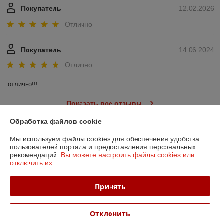
Покупатель
12.02.2026
Отлично
Покупатель
14.06.2024
Отлично
отлично!!!
Показать все отзывы
Обработка файлов cookie
О нас
Мы используем файлы cookies для обеспечения удобства
пользователей портала и предоставления персональных
рекомендаций.
Вы можете настроить файлы cookies или
Контакты
отключить их.
Доставка и оплата
Принять
График работы
Отклонить