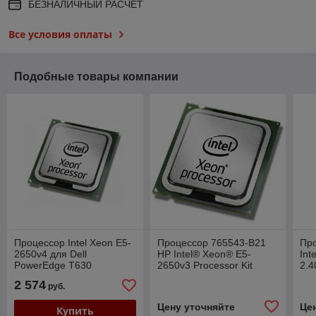
БЕЗНАЛИЧНЫЙ РАСЧЕТ
Все условия оплаты
Подобные товары компании
Процессор Intel Xeon E5-
Процессор 765543-B21
Про
2650v4 для Dell
HP Intel® Xeon® E5-
Int
PowerEdge T630
2650v3 Processor Kit
2.
2 574
руб.
Цену уточняйте
Це
Купить