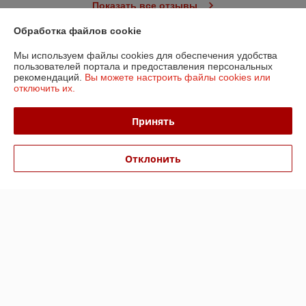
Показать все отзывы
Обработка файлов cookie
О нас
Мы используем файлы cookies для обеспечения удобства
пользователей портала и предоставления персональных
рекомендаций.
Вы можете настроить файлы cookies или
Контакты
отключить их.
Доставка и оплата
Принять
График работы
Отклонить
Полная версия сайта
Политика обработки cookies
Сайт создан на платформе Deal.by
Информация для покупателя