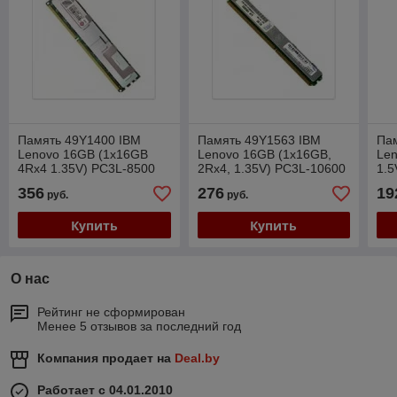
Память 49Y1400 IBM
Память 49Y1563 IBM
Па
Lenovo 16GB (1x16GB
Lenovo 16GB (1x16GB,
Le
4Rx4 1.35V) PC3L-8500
2Rx4, 1.35V) PC3L-10600
1.5
CL7 ECC DDR3 1066MHz
CL9 ECC DDR3 1333MHz
EC
356
276
19
руб.
руб.
LP
LP
Купить
Купить
О нас
Рейтинг не сформирован
Менее 5 отзывов за последний год
Компания продает на
Deal.by
Работает с 04.01.2010