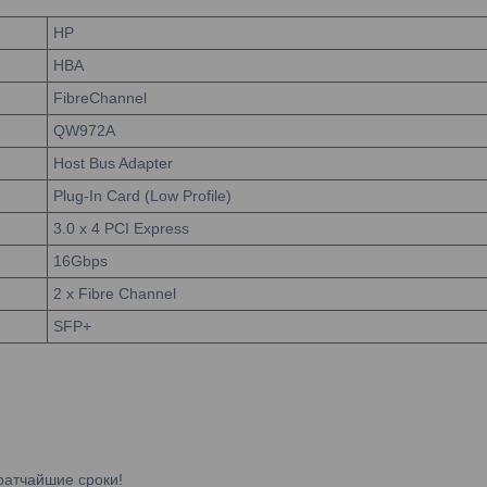
HP
HBA
FibreChannel
QW972A
Host Bus Adapter
Plug-In Card (Low Profile)
3.0 x 4 PCI Express
16Gbps
2 x Fibre Channel
SFP+
ратчайшие сроки!