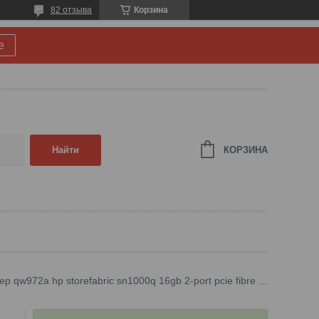
82 отзыва
Корзина
е
КОРЗИНА
Найти
Контроллер qw972a hp storefabric sn1000q 16gb 2-port pcie fibre channel