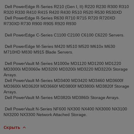
Dell PowerEdge R-Series R210 (Gen I, II) R220 R230 R300 R310
R320 R330 R410 R415 R420 R430 R510 R520 R530 R530XD
Dell PowerEdge R-Series R630 R710 R715 R720 R720XD
R730XD R730 R900 R905 R920 R930
Dell PowerEdge C-Series C1100 C2100 C6100 C6220 Servers.
Dell PowerEdge M-Series M420 M510 M520 M610x M630
M710HD M830 M915 Blade Servers.
Dell PowerVault M-Series M1000e MD1120 MD1200 MD1220
MD3000i MD3060e MD3200 MD3200i MD3220 MD3220i Storage
Arrays.
Dell PowerVault M-Series MD3400 MD3420 MD3460 MD3600f
MD3600i MD3620f MD3660f MD3800f MD3800i MD3820f Storage
Arrays.
Dell PowerVault M-Series MD3820i MD3860i Storage Arrays.
Dell PowerVault N-Series NF600 NX300 NX400 NX3000 NX3100
NX3200 NX3300 Network Attached Storage.
Скрыть