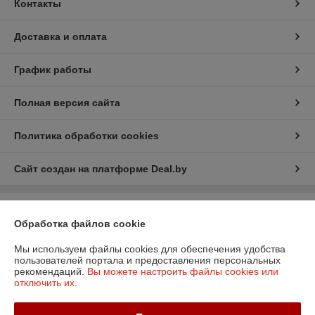
Контакты
Доставка и оплата
График работы
Полная версия сайта
Политика обработки cookies
Сайт создан на платформе Deal.by
Информация для покупателя
Обработка файлов cookie
Юридическое лицо:
ООО «БизнесПартнерСервис»
г. Минск пр. Партизанский, 152-1а
Мы используем файлы cookies для обеспечения удобства
пользователей портала и предоставления персональных
Регистрационный номер ЕГР: 190706808
рекомендаций.
Вы можете настроить файлы cookies или
отключить их.
УНП: 190706808
Регистрационный орган: Администрация Заводского района