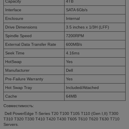
Capacity
4TB
Interface
SATA 6Gb/s
Enclosure
Internal
Drive Dimensions
3.5 inches x 1/3H (LFF)
Spindle Speed
7200RPM
External Data Transfer Rate
600MB/s
Seek Time
4.16ms
HotSwap
Yes
Manufacturer
Dell
Pre-Failure Warranty
Yes
Hot Swap Tray
Included/Attached
Cache
64MB
Совместимость:
Dell PowerEdge T-Series T20 T100 T105 T110 (Gen I,II) T300
T310 T320 T330 T410 T420 T430 T605 T610 T620 T630 T710
Servers.