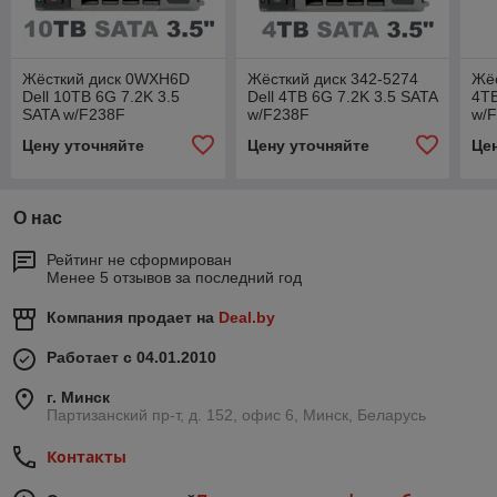
Жёсткий диск 0WXH6D
Жёсткий диск 342-5274
Жёс
Dell 10TB 6G 7.2K 3.5
Dell 4TB 6G 7.2K 3.5 SATA
4TB
SATA w/F238F
w/F238F
w/
Цену уточняйте
Цену уточняйте
Це
О нас
Рейтинг не сформирован
Менее 5 отзывов за последний год
Компания продает на
Deal.by
Работает с 04.01.2010
г. Минск
Партизанский пр-т, д. 152, офис 6, Минск, Беларусь
Контакты