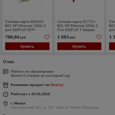
Сетевая карта 665243-
Сетевая карта 817721-
Сет
B21 HP Ethernet 10Gb 2-
B21 HP Ethernet 10Gb 2-
B21
port 560FLR-SFP+
Port 535FLR-T Adapter
por
Adapter
798,84
1 663
1 
руб.
руб.
Купить
Купить
О нас
Рейтинг не сформирован
Менее 5 отзывов за последний год
Компания продает на
Deal.by
Работает с 04.01.2010
г. Минск
Партизанский пр-т, д. 152, офис 6, Минск, Беларусь