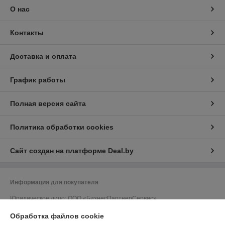
О нас
Контакты
Доставка и оплата
График работы
Полная версия сайта
Политика обработки cookies
Сайт создан на платформе Deal.by
Информация для покупателя
Юридическое лицо:
ООО «БизнесПартнерСервис»
г. Минск пр. Партизанский, 152-1а
Обработка файлов cookie
Регистрационный номер ЕГР: 190706808